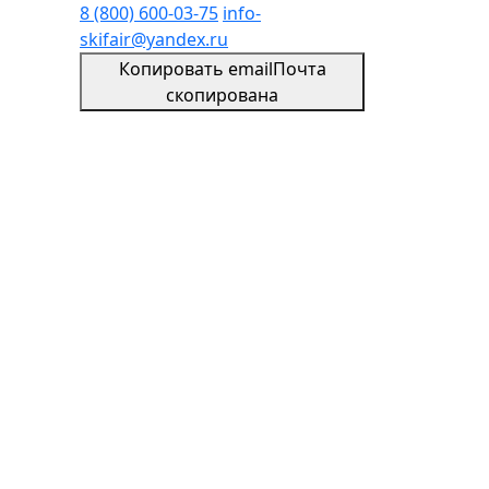
8 (800) 600-03-75
info-
skifair@yandex.ru
Копировать email
Почта
скопирована