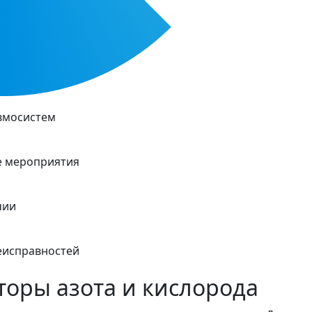
евмосистем
 мероприятия
чии
еисправностей
торы азота и кислорода