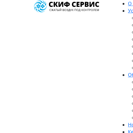
О
У
О
Н
К