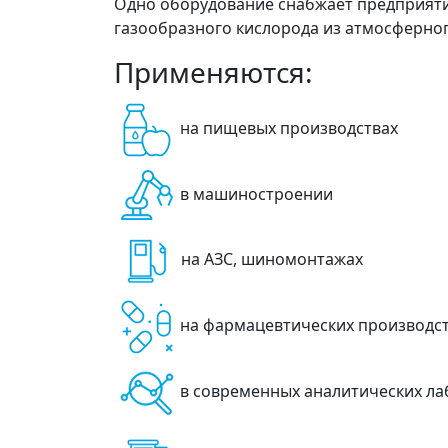
Одно оборудование снабжает предприятие
газообразного кислорода из атмосферног
Применяются:
на пищевых производствах
в машиностроении
на АЗС, шиномонтажах
на фармацевтических производс
в современных аналитических л