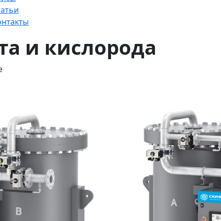
татьи
онтакты
та и кислорода
е