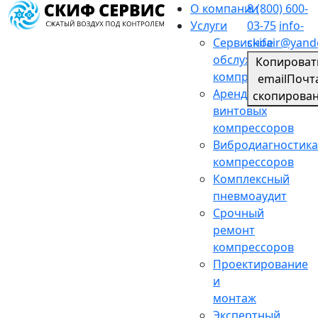
О компании
8 (800) 600-
Услуги
03-75
info-
Сервисное
skifair@yand
обслуживание
Копироват
компрессоров
email
Почт
Аренда
скопирова
винтовых
компрессоров
Вибродиагностика
компрессоров
Комплексный
пневмоаудит
Срочный
ремонт
компрессоров
Проектирование
и
монтаж
Экспертный