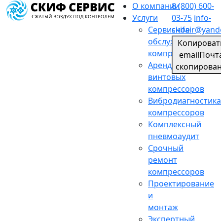
О компании
8 (800) 600-
Услуги
03-75
info-
Сервисное
skifair@yand
обслуживание
Копироват
компрессоров
email
Почт
Аренда
скопирова
винтовых
компрессоров
Вибродиагностика
компрессоров
Комплексный
пневмоаудит
Срочный
ремонт
компрессоров
Проектирование
и
монтаж
Экспертный