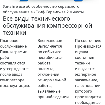
Узнайте все об особенностях сервисного
обслуживания в «Скиф Сервис» за 2 минуты
Все виды технического
обслуживания компрессорной
техники
Плановое
Внеплановое
По состоянию
обслуживание
Выполняется
Производится
План и график
по событию:
оценка
работ
нестабильная
состояния
составляются
работа,
техники
и утверждаются
поломка,
и выдается
после ввода
отклонения
экспертное
компрессора
от нормальной
заключение,
в эксплуатацию.
работы,
на основании
выявленные
которого
при наблюдении.
производятся
необходимые