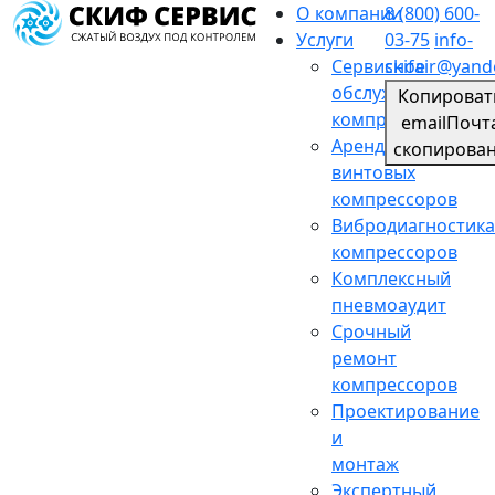
О компании
8 (800) 600-
Услуги
03-75
info-
Сервисное
skifair@yand
обслуживание
Копироват
компрессоров
email
Почт
Аренда
скопирова
винтовых
компрессоров
Вибродиагностика
компрессоров
Комплексный
пневмоаудит
Срочный
ремонт
компрессоров
Проектирование
и
монтаж
Экспертный