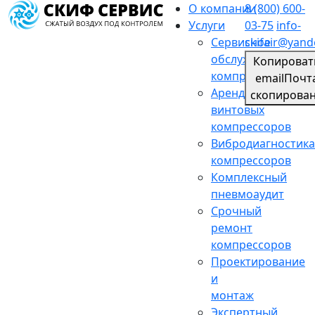
О компании
8 (800) 600-
Услуги
03-75
info-
Сервисное
skifair@yand
обслуживание
Копироват
компрессоров
email
Почт
Аренда
скопирова
винтовых
компрессоров
Вибродиагностика
компрессоров
Комплексный
пневмоаудит
Срочный
ремонт
компрессоров
Проектирование
и
монтаж
Экспертный