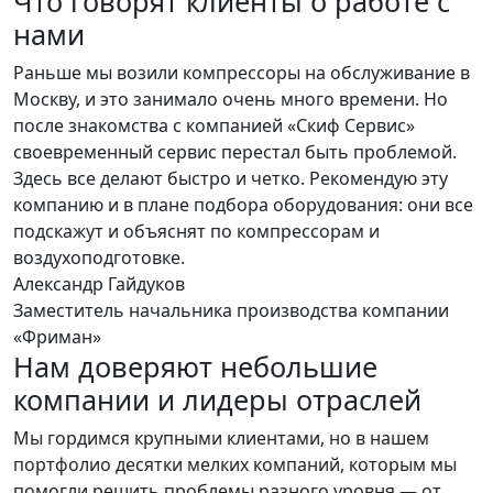
Что говорят клиенты о работе с
нами
Раньше мы возили компрессоры на обслуживание в
С
Москву, и это занимало очень много времени. Но
с
после знакомства с компанией «Скиф Сервис»
м
своевременный сервис перестал быть проблемой.
с
Здесь все делают быстро и четко. Рекомендую эту
э
компанию и в плане подбора оборудования: они все
С
подскажут и объяснят по компрессорам и
И
воздухоподготовке.
Александр Гайдуков
Заместитель начальника производства компании
«Фриман»
Нам доверяют небольшие
компании и лидеры отраслей
Мы гордимся крупными клиентами, но в нашем
портфолио десятки мелких компаний, которым мы
помогли решить проблемы разного уровня — от