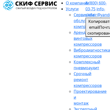
О компании
8 (800) 600-
Услуги
03-75
info-
Сервисное
skifair@yand
обслуживание
Копироват
компрессоров
email
Почт
Аренда
скопирова
винтовых
компрессоров
Вибродиагностика
компрессоров
Комплексный
пневмоаудит
Срочный
ремонт
компрессоров
Проектирование
и
монтаж
Экспертный