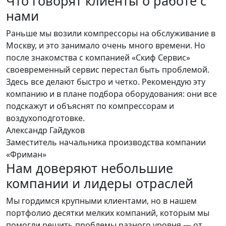
Что говорят клиенты о работе с
нами
Раньше мы возили компрессоры на обслуживание в
С
Москву, и это занимало очень много времени. Но
с
после знакомства с компанией «Скиф Сервис»
м
своевременный сервис перестал быть проблемой.
с
Здесь все делают быстро и четко. Рекомендую эту
э
компанию и в плане подбора оборудования: они все
С
подскажут и объяснят по компрессорам и
И
воздухоподготовке.
Александр Гайдуков
Заместитель начальника производства компании
«Фриман»
Нам доверяют небольшие
компании и лидеры отраслей
Мы гордимся крупными клиентами, но в нашем
портфолио десятки мелких компаний, которым мы
помогли решить проблемы разного уровня — от