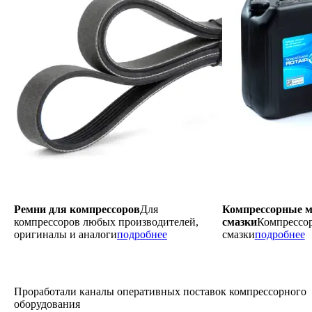
Ремни для компрессоров
Для
Компрессорные м
компрессоров любых производителей,
смазки
Компрессор
оригиналы и аналоги
подробнее
смазки
подробнее
Проработали каналы оперативных поставок компрессорного
оборудования